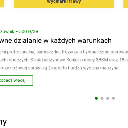
Wycinarki trawy
Ręczny karczownik z obrotnicą i napędem na koła
Silnik najnowszej generacji
Frez do pni wyposażony w silnik EFI Kohler 23 KM - n
cechująca się elektronicznym wtryskiem paliwa. Dzięki t
ekonomiczniejszy oraz emituje mniej nieczystości do 
Posiada obrotnicę, która ułatwia ruchy wahadłowe głowi
zobacz więcej
ny