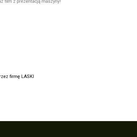
az film z prezentacją maszyny!
rzez firmę LASKI