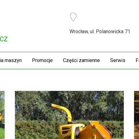
Wrocław, ul. Polanowicka 71
.CZ
ia maszyn
Promocje
Części zamienne
Serwis
F