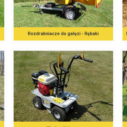
Rozdrabniacze do gałęzi - Rębaki