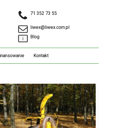
71 352 73 55
liwex@liwex.com.pl
Blog
inansowanie
Kontakt