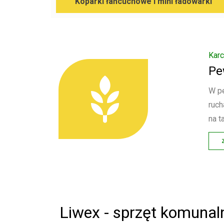
Koparki łańcuchowe i mini ładowarki
warunkach
o hydraulicznie sterowanych
 o mocy 38KM oraz 18 noży
zo wydajna maszyna.
Liwex - sprzęt komunal