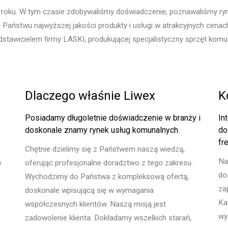
 roku. W tym czasie zdobywaliśmy doświadczenie, poznawaliśmy r
aństwu najwyższej jakości produkty i usługi w atrakcyjnych cenac
awicielem firmy LASKI, produkującej specjalistyczny sprzęt komun
Dlaczego właśnie Liwex
K
Posiadamy długoletnie doświadczenie w branży i
In
doskonale znamy rynek usług komunalnych.
do
fr
Chętnie dzielimy się z Państwem naszą wiedzą,
Na
e
oferując profesjonalne doradztwo z tego zakresu.
do
Wychodzimy do Państwa z kompleksową ofertą,
za
doskonale wpisującą się w wymagania
Ka
współczesnych klientów. Naszą misją jest
wy
zadowolenie klienta. Dokładamy wszelkich starań,