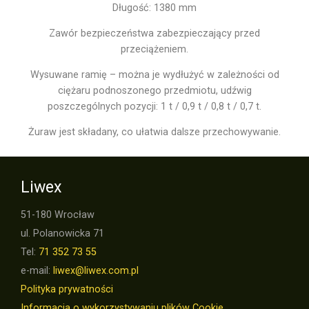
Długość: 1380 mm
Zawór bezpieczeństwa zabezpieczający przed
przeciążeniem.
Wysuwane ramię – można je wydłużyć w zależności od
ciężaru podnoszonego przedmiotu, udźwig
poszczególnych pozycji: 1 t / 0,9 t / 0,8 t / 0,7 t.
Żuraw jest składany, co ułatwia dalsze przechowywanie.
Liwex
51-180 Wrocław
ul. Polanowicka 71
Tel:
71 352 73 55
e-mail:
liwex@liwex.com.pl
Polityka prywatności
Informacja o wykorzystywaniu plików Cookie